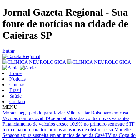
Jornal Gazeta Regional - Sua
fonte de notícias na cidade de
Caieiras SP
Entrar
Home
Notícias
Caieiras
Brasil
Saúde
Contato
MENU
Moraes nega pedido para Javier Milei visitar Bolsonaro em casa
Vacinas contra covid-19 serão atualizadas contra novas variantes
Financiamento de veículos cresce 10,9% no primeiro semestre
STF
forma maioria para tornar réus acusados de obstruir caso Marielle
Senacon apura suspeita em anúncios de bet da CazéTV na Copa do