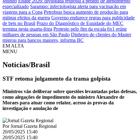
Mundo
Enade 2026: divulgada resposta a pedido de atendimento
especializado
Sarampo: infectologista alerta para vacinação em
viagens para a Copa
Petrobras busca aumento de produção para
mitigar efeitos da guerra
Governo endurece regras para publicidade
de bets no Brasil
Prazo do Diagnóstico de Equidade do MEC
termina nesta quarta-feira
Protesto pelo fim da escala 6x1 reúne
milhares de pessoas em São Paulo
Dinheiro de clientes do Master
migrou para bancos maiores, informa BC
EM ALTA
MENU
Notícias/Brasil
STF retoma julgamento da trama golpista
Ministros vão deliberar sobre questões levantadas pelas defesas,
como alegações de impedimento do ministro Alexandre de
Moraes para atuar como relator, acesso às provas da
investigação e anulação de
Por
Jornal Gazeta Regional
20/05/2025 15:40
20/05/2025 15:40