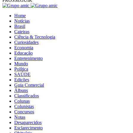
PROSSEGUIR
Home
Notícias
Brasil
Caieiras
Ciência & Tecnologia
Curiosidades
Economia
Educação
Entretenimento
Mundo
Política
SAÚDE
Edições
Guia Comercial
Álbuns
Classificados
Colunas
Colunistas
Concursos
Notas
Desaparecidos
Esclarecimento