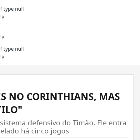
f type null
hp
hp
f type null
hp
ES NO CORINTHIANS, MAS
TILO"
 sistema defensivo do Timão. Ele entra
elado há cinco jogos