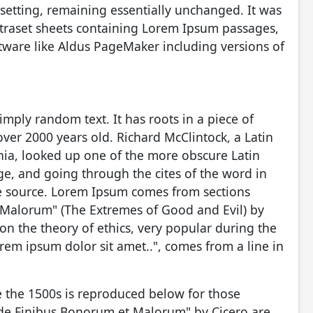
pesetting, remaining essentially unchanged. It was
etraset sheets containing Lorem Ipsum passages,
tware like Aldus PageMaker including versions of
imply random text. It has roots in a piece of
 over 2000 years old. Richard McClintock, a Latin
ia, looked up one of the more obscure Latin
e, and going through the cites of the word in
ble source. Lorem Ipsum comes from sections
 Malorum" (The Extremes of Good and Evil) by
e on the theory of ethics, very popular during the
rem ipsum dolor sit amet..", comes from a line in
 the 1500s is reproduced below for those
 "de Finibus Bonorum et Malorum" by Cicero are