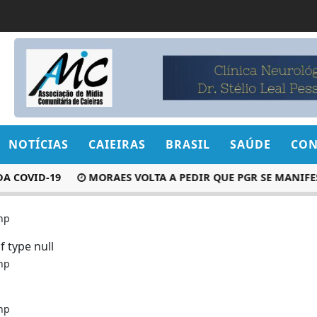
NOTÍCIAS
CAIEIRAS
BRASIL
SAÚDE
CON
VID-19
MORAES VOLTA A PEDIR QUE PGR SE MANIFESTE
hp
f type null
hp
hp