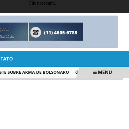
TATO
MENU
 SOBRE ARMA DE BOLSONARO
BANCOS TRANSFEREM R$ 5,7