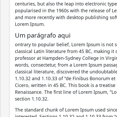
centuries, but also the leap into electronic ty
popularised in the 1960s with the release of L
and more recently with desktop publishing sof
Lorem Ipsum.
Um parágrafo aqui
ontrary to popular belief, Lorem Ipsum is not s
classical Latin literature from 45 BC, making it
professor at Hampden-Sydney College in Virgin
words, consectetur, from a Lorem Ipsum passag
classical literature, discovered the undoubta
1.10.32 and 1.10.33 of "de Finibus Bonorum et
Cicero, written in 45 BC. This book is a treatis
Renaissance. The first line of Lorem Ipsum, "Lo
section 1.10.32.
The standard chunk of Lorem Ipsum used since
interested. Sections 1.10.32 and 1.10.33 from