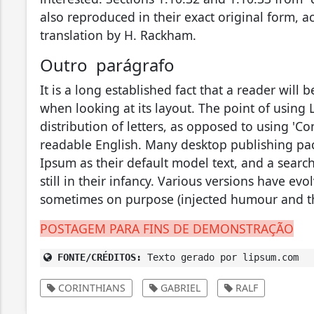
also reproduced in their exact original form, 
translation by H. Rackham.
Outro parágrafo
It is a long established fact that a reader will
when looking at its layout. The point of using 
distribution of letters, as opposed to using 'Co
readable English. Many desktop publishing p
Ipsum as their default model text, and a searc
still in their infancy. Various versions have ev
sometimes on purpose (injected humour and th
POSTAGEM PARA FINS DE DEMONSTRAÇÃO
FONTE/CRÉDITOS:
Texto gerado por lipsum.com
CORINTHIANS
GABRIEL
RALF