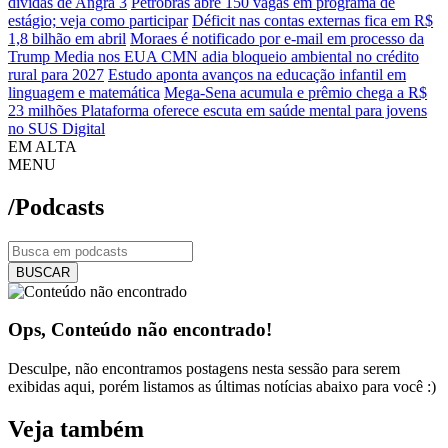
dívidas de Angra 3
Petrobras abre 150 vagas em programa de
estágio; veja como participar
Déficit nas contas externas fica em R$
1,8 bilhão em abril
Moraes é notificado por e-mail em processo da
Trump Media nos EUA
CMN adia bloqueio ambiental no crédito
rural para 2027
Estudo aponta avanços na educação infantil em
linguagem e matemática
Mega-Sena acumula e prêmio chega a R$
23 milhões
Plataforma oferece escuta em saúde mental para jovens
no SUS Digital
EM ALTA
MENU
/Podcasts
BUSCAR
Ops, Conteúdo não encontrado!
Desculpe, não encontramos postagens nesta sessão para serem
exibidas aqui, porém listamos as últimas notícias abaixo para você :)
Veja também