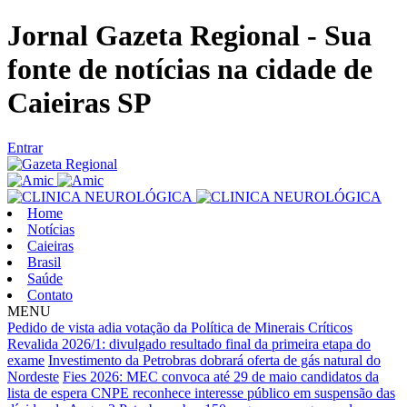
Jornal Gazeta Regional - Sua
fonte de notícias na cidade de
Caieiras SP
Entrar
Home
Notícias
Caieiras
Brasil
Saúde
Contato
MENU
Pedido de vista adia votação da Política de Minerais Críticos
Revalida 2026/1: divulgado resultado final da primeira etapa do
exame
Investimento da Petrobras dobrará oferta de gás natural do
Nordeste
Fies 2026: MEC convoca até 29 de maio candidatos da
lista de espera
CNPE reconhece interesse público em suspensão das