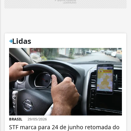
+
Lidas
BRASIL
29/05/2026
STF marca para 24 de junho retomada do