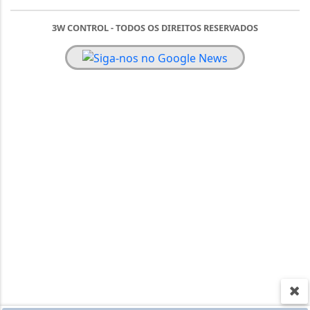
3W CONTROL - TODOS OS DIREITOS RESERVADOS
Termos & Políticas
Esse site utiliza cookies para melhorar sua
experiência de navegação. Ao continuar o acesso,
você concorda com nossa Política de Privacidade.
SAIBA MAIS,
CLICANDO AQUI