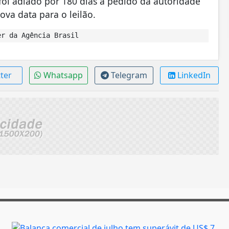
 foi adiado por 180 dias a pedido da autoridade
ova data para o leilão.
r da Agência Brasil
ter
Whatsapp
Telegram
LinkedIn