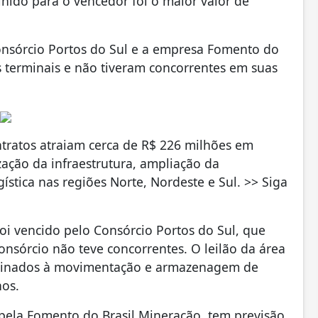
colhido para o vencedor foi o maior valor de
onsórcio Portos do Sul e a empresa Fomento do
terminais e não tiveram concorrentes em suas
ontratos atraiam cerca de R$ 226 milhões em
ação da infraestrutura, ampliação da
ística nas regiões Norte, Nordeste e Sul. >> Siga
oi vencido pelo Consórcio Portos do Sul, que
onsórcio não teve concorrentes. O leilão da área
estinados à movimentação e armazenagem de
nos.
 pela Fomento do Brasil Mineração, tem previsão