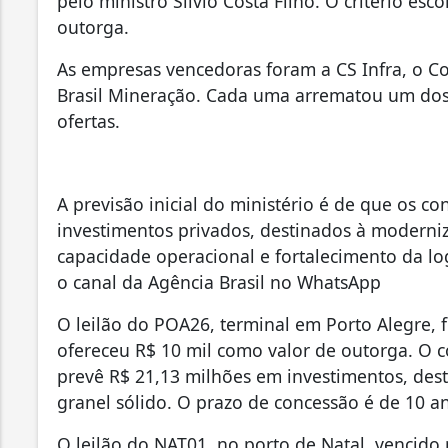
pelo ministro Silvio Costa Filho. O critério es
outorga.
As empresas vencedoras foram a CS Infra, o C
Brasil Mineração. Cada uma arrematou um dos 
ofertas.
A previsão inicial do ministério é de que os c
investimentos privados, destinados à moderniz
capacidade operacional e fortalecimento da log
o canal da Agência Brasil no WhatsApp
O leilão do POA26, terminal em Porto Alegre, f
ofereceu R$ 10 mil como valor de outorga. O c
prevê R$ 21,13 milhões em investimentos, d
granel sólido. O prazo de concessão é de 10 a
O leilão do NAT01, no porto de Natal, vencido