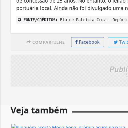
de concessão de 25 anos. No entanto, o leilão
portuária local. Ainda não foi divulgado uma n
FONTE/CRÉDITOS:
Elaine Patricia Cruz – Repórte
Facebook
Twit
COMPARTILHE
Veja também