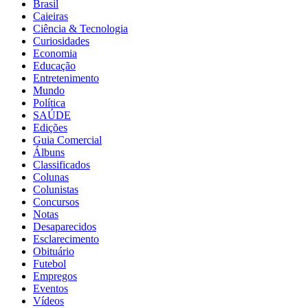
Brasil
Caieiras
Ciência & Tecnologia
Curiosidades
Economia
Educação
Entretenimento
Mundo
Política
SAÚDE
Edições
Guia Comercial
Álbuns
Classificados
Colunas
Colunistas
Concursos
Notas
Desaparecidos
Esclarecimento
Obituário
Futebol
Empregos
Eventos
Vídeos