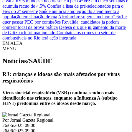
e vai a R$ 6 milhões
Óleo diesel cai pela 4ª vez em cinco semanas e
acumula recuo de 4,5%
Confira a lista de pré-selecionados para o
Fies do 2º semestre
Saúde anuncia ampliação do atendimento à
população em situação de rua
Alcolumbre sugere “melhorar” 6x1 e
quer passar PEC por comissões
Revalida: candidatos já podem
conferir local da prova prática
Defesa diz que julgamento da morte
de Gritzbach foi manipulado
Combate aos crimes no setor de
combustíveis no Rio terá ação integrada
EM ALTA
MENU
Notícias/SAÚDE
RJ: crianças e idosos são mais afetados por vírus
respiratórios
Vírus sincicial respiratório (VSR) continua sendo o mais
identificado nas crianças, enquanto a Influenza A (subtipo
H1N1) predomina entre os idosos desde março.
Por
Jornal Gazeta Regional
26/06/2025 09:00
26/06/2025 09:00