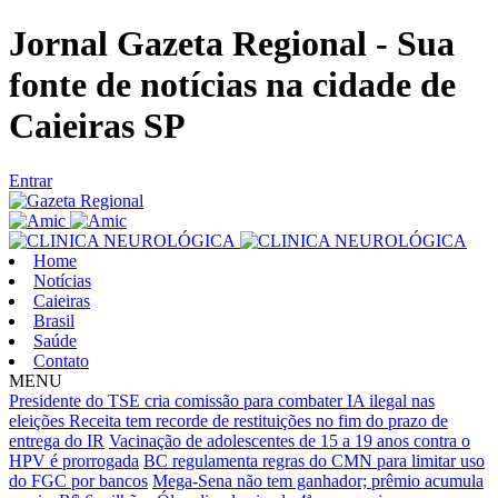
Jornal Gazeta Regional - Sua
fonte de notícias na cidade de
Caieiras SP
Entrar
Home
Notícias
Caieiras
Brasil
Saúde
Contato
MENU
Presidente do TSE cria comissão para combater IA ilegal nas
eleições
Receita tem recorde de restituições no fim do prazo de
entrega do IR
Vacinação de adolescentes de 15 a 19 anos contra o
HPV é prorrogada
BC regulamenta regras do CMN para limitar uso
do FGC por bancos
Mega-Sena não tem ganhador; prêmio acumula