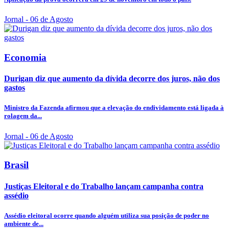
Jornal
- 06 de Agosto
Economia
Durigan diz que aumento da dívida decorre dos juros, não dos
gastos
Ministro da Fazenda afirmou que a elevação do endividamento está ligada à
rolagem da...
Jornal
- 06 de Agosto
Brasil
Justiças Eleitoral e do Trabalho lançam campanha contra
assédio
Assédio eleitoral ocorre quando alguém utiliza sua posição de poder no
ambiente de...