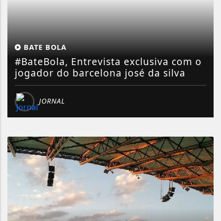
Conheça a história
do Zoológico de
BATE BOLA
Brasília
#BateBola, Entrevista exclusiva com o
jogador do barcelona josé da silva
JORNAL
Você conhece o
Jardim Botânico de
Brasília?