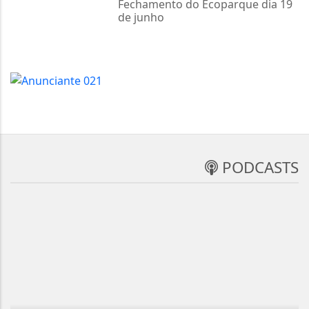
Fechamento do Ecoparque dia 19
de junho
Neste verão,
conheça, sinta e
surpreenda-se com
o Paraná
PODCASTS
A história de
sucesso da
Rosangela
Confecções com o
Governo do Paraná