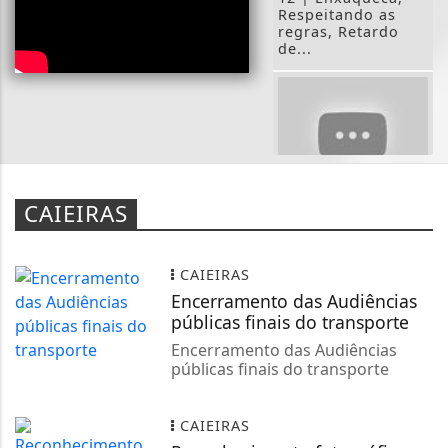
Respeitando as
regras, Retardo
de...
Turismo: Nosso
CAIEIRAS
trabalho gera
empregos
CAIEIRAS
Encerramento das Audiências
públicas finais do transporte
Encerramento das Audiências
públicas finais do transporte
Ministério da
Cultura assina
CAIEIRAS
acordo de gestão
compartilhada do