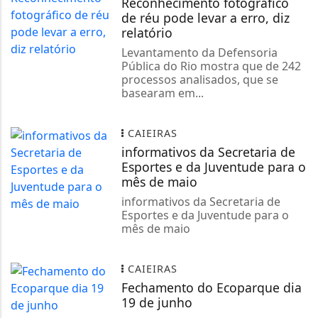
Reconhecimento fotográfico
Parque da...
de réu pode levar a erro, diz
relatório
Levantamento da Defensoria
Pública do Rio mostra que de 242
processos analisados, que se
basearam em...
Você já conhece o
Ministério da
CAIEIRAS
Cidadania?
informativos da Secretaria de
Esportes e da Juventude para o
mês de maio
informativos da Secretaria de
Esportes e da Juventude para o
mês de maio
Utilização de Passe
Livre e venda do
CAIEIRAS
Passe Escolar
Fechamento do Ecoparque dia
19 de junho