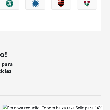
o!
 para
ícias