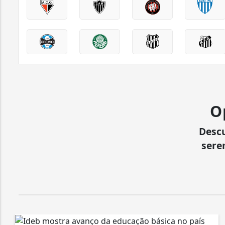
O
Desc
sere