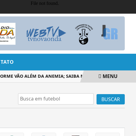
TATO
MENU
RME VÃO ALÉM DA ANEMIA; SAIBA MAIS
DEFESA DE BOL
BUSCAR